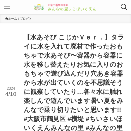
ホーム
ブログ
【水あそび こじかＶｅｒ．】⁡タラ
イに水を入れて廃材で作ったおも
ちゃで水あそび〜⁡容器から容器に
水を移し替えたりお気に入りのお
もちゃで遊び込んだり穴あき容器
から水が出ていくのを不思議そう
2024
に観察していたり…各々水に触れ
4/10
楽しんで遊んでいます⁡暑い夏をみ
んなで乗り切りたいと思います!!⁡⁡
#大阪市鶴見区 #横堤 #ちいさいほ
いくえんみんなの里 #みんなの里