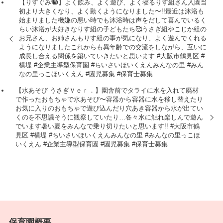
【りすぐみ🐿】よく飲み、よく遊び、よく寝るりす組さん入園当
初より大きくなり、よく動くようになりました〜!!最近は沐浴も
始まりました️機嫌の悪い時でも沐浴時は声をだして喜んでいるく
らい沐浴が大好きなりす組の子どもたち🥰うさぎ組やこじか組の
お兄さん、お姉さんもりす組の事が気になり、よく遊んでくれる
ようになりましたこれからも異年齢での交流をしながら、互いに
成長し合える関係を築いていきたいと思います⁡ #大阪市鶴見区 #
横堤 #企業主導型保育園⁡ #ちいさいほいくえんみんなの里 #みん
なの里っこほいくえん #園児募集 #保育士募集
【水あそび うさぎＶｅｒ．】⁡園舎前でタライに水を入れて廃材
で作ったおもちゃで水あそび〜⁡容器から容器に水を移し替えたり
お気に入りのおもちゃで遊び込んだり穴あき容器から水が出てい
くのを不思議そうに観察していたり…各々水に触れ楽しんで遊ん
でいます⁡暑い夏をみんなで乗り切りたいと思います!!⁡⁡ #大阪市鶴
見区 #横堤 #ちいさいほいくえんみんなの里 #みんなの里っこほ
いくえん #企業主導型保育園 #園児募集 #保育士募集
保育園概要