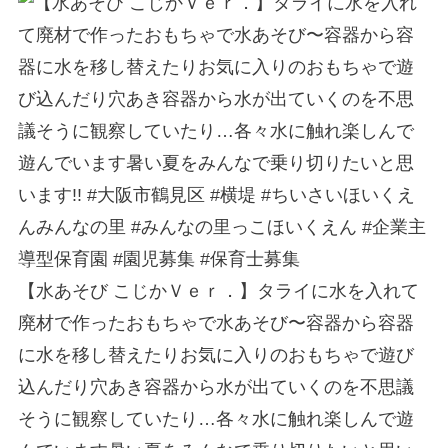
【水あそび こじかＶｅｒ．】⁡タライに水を入れて
廃材で作ったおもちゃで水あそび〜⁡容器から容器
に水を移し替えたりお気に入りのおもちゃで遊び
込んだり穴あき容器から水が出ていくのを不思議
そうに観察していたり…各々水に触れ楽しんで遊