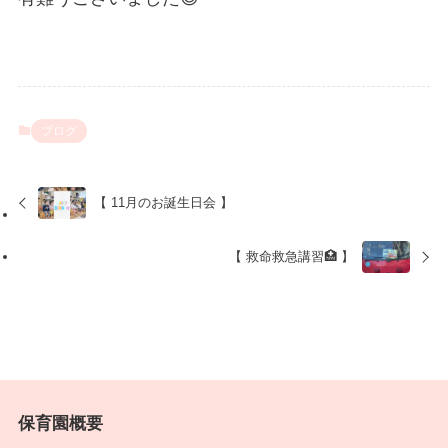
ブログ
【 11月のお誕生日会 】
【 救命救急講習🏥 】
保育園概要