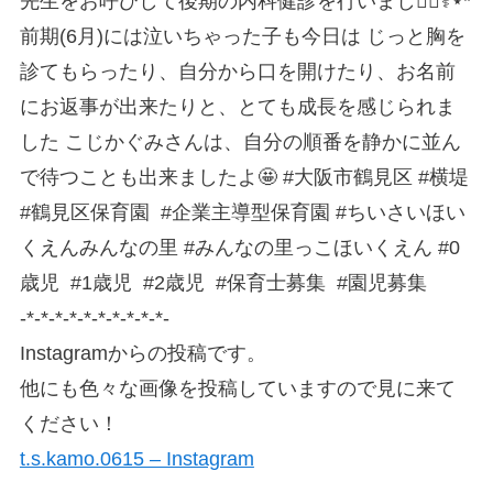
先生をお呼びして後期の内科健診を行いました🏻‍⚕️⋆*
前期(6月)には泣いちゃった子も今日は じっと胸を
診てもらったり、自分から口を開けたり、お名前
にお返事が出来たりと、とても成長を感じられま
した️ こじかぐみさんは、自分の順番を静かに並ん
で待つことも出来ましたよ🤩⁡ #大阪市鶴見区 #横堤
#鶴見区保育園 ⁡ #企業主導型保育園 #ちいさいほい
くえんみんなの里 #みんなの里っこほいくえん #0
歳児 ⁡ #1歳児 ⁡ #2歳児 ⁡ #保育士募集 ⁡ #園児募集
-*-*-*-*-*-*-*-*-*-*-
Instagramからの投稿です。
他にも色々な画像を投稿していますので見に来て
ください！
t.s.kamo.0615 – Instagram