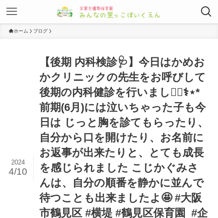
ホーム
ブログ
【後期 内科検診🩺】今日はかめお
かクリニックの先生をお呼びして
後期の内科健診を行いました🏻‍⚕️⋆*
前期(6月)には泣いちゃった子も今
日は じっと胸を診てもらったり、
自分から口を開けたり、お名前に
お返事が出来たりと、とても成長
2024
を感じられました️ こじかぐみさ
4/10
んは、自分の順番を静かに並んで
待つことも出来ましたよ🤩⁡ #大阪
市鶴見区 #横堤 #鶴見区保育園 ⁡ #企