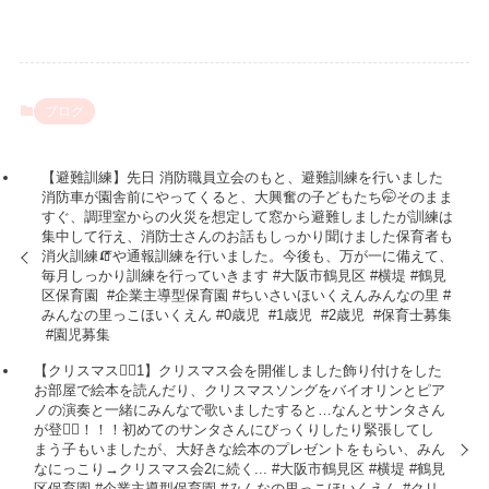
ブログ
【避難訓練】先日 消防職員立会のもと、避難訓練を行いました
消防車が園舎前にやってくると、大興奮の子どもたち🤭そのまま
すぐ、調理室からの火災を想定して窓から避難しましたが訓練は
集中して行え、消防士さんのお話もしっかり聞けました保育者も
消火訓練🧯や通報訓練を行いました。今後も、万が一に備えて、
毎月しっかり訓練を行っていきます︎⁡ #大阪市鶴見区 #横堤 #鶴見
区保育園 ⁡ #企業主導型保育園 #ちいさいほいくえんみんなの里 #
みんなの里っこほいくえん #0歳児 ⁡ #1歳児 ⁡ #2歳児 ⁡ #保育士募集
⁡ #園児募集
【クリスマス会🏻1】クリスマス会を開催しました飾り付けをした
お部屋で絵本を読んだり、クリスマスソングをバイオリンとピア
ノの演奏と一緒にみんなで歌いましたすると…なんとサンタさん
が登場🏻！！！初めてのサンタさんにびっくりしたり緊張してし
まう子もいましたが、大好きな絵本のプレゼントをもらい、みん
なにっこり→クリスマス会2に続く... #大阪市鶴見区 #横堤 #鶴見
区保育園 #企業主導型保育園 #みんなの里っこほいくえん #クリ