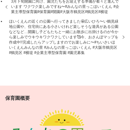
3月下旬開園に向け、園児たちをお迎えする準備が着々と進んで
います︎ ワクワク楽しみですね〜#みんなの里っこほいくえん #企
業主導型保育園#保育園#開園#大阪市鶴見区#鶴見区#横堤
ほいくえんの近くの公園へ行ってきました🤩広いひろ〜い鶴見緑
地公園や、住宅街にある小さいけれど楽しそうな遊具がある公園
などなど…開園し子どもたちと一緒にお散歩に出掛けるのが今か
ら楽しみでウキウキワクワクしています🥰今、おさんぽマップを
作成中!!完成したらアップしますのでお楽しみに〜#ちいさいほ
いくえんみんなの里 #みんなの里っこほいくえん #大阪市鶴見区
#鶴見区 #横堤 #企業主導型保育園 #園児募集
保育園概要