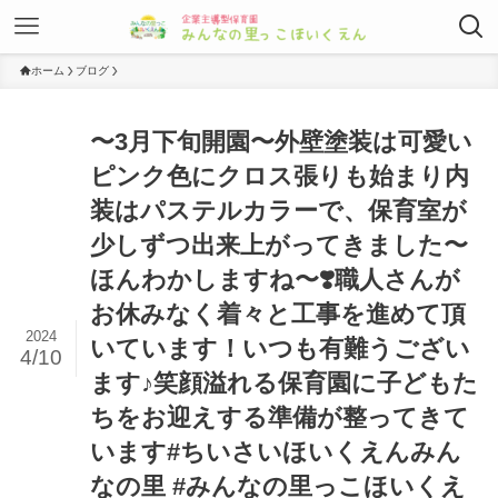
ホーム
ブログ
〜3月下旬開園〜外壁塗装は可愛い
ピンク色にクロス張りも始まり内
装はパステルカラーで、保育室が
少しずつ出来上がってきました〜
ほんわかしますね〜❣️職人さんが
お休みなく着々と工事を進めて頂
2024
いています！いつも有難うござい
4/10
ます♪笑顔溢れる保育園に子どもた
ちをお迎えする準備が整ってきて
います#ちいさいほいくえんみん
なの里 #みんなの里っこほいくえ