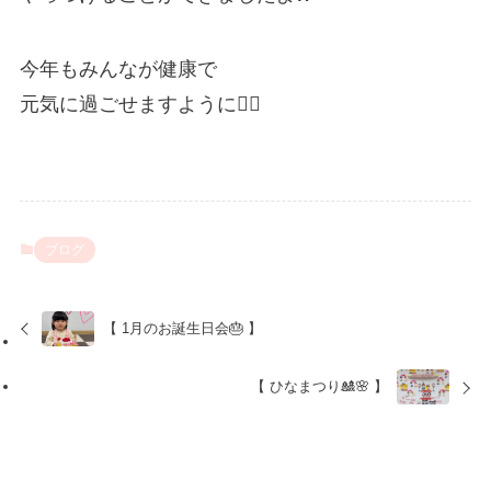
今年もみんなが健康で
元気に過ごせますように✌🏻
ブログ
【 1月のお誕生日会🎂 】
【 ひなまつり🎎🌸 】